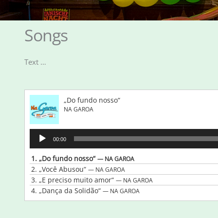
Songs
Text …
„Do fundo nosso“
NA GAROA
Audio-
00:00
Player
1.
„Do fundo nosso“
— NA GAROA
2.
„Você Abusou“
— NA GAROA
3.
„E preciso muito amor“
— NA GAROA
4.
„Dança da Solidão“
— NA GAROA