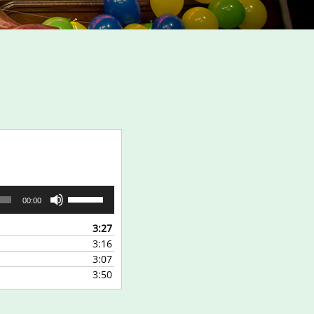
Pfeiltasten
00:00
Hoch/Runter
benutzen,
3:27
um
3:16
die
3:07
Lautstärke
3:50
zu
regeln.